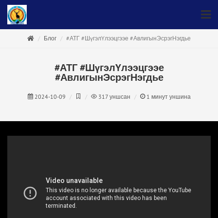
Блог
#АТГ #ШүгэлҮлээцгээе #АвлигынЭсрэгНэгдье
#АТГ #ШүгэлҮлээцгээе
#АвлигынЭсрэгНэгдье
2024-10-09
317
уншсан
1
минут уншина