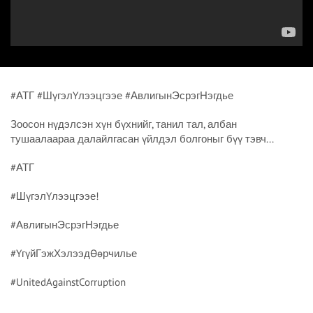
#АТГ #ШүгэлҮлээцгээе #АвлигынЭсрэгНэгдье
Зоосон нүдэлсэн хүн бүхнийг, танил тал, албан
тушаалаараа далайлгасан үйлдэл болгоныг бүү тэвч...
#АТГ
#ШүгэлҮлээцгээе!
#АвлигынЭсрэгНэгдье
#ҮгүйГэжХэлээдӨөрчилье
#UnitedAgainstCorruption