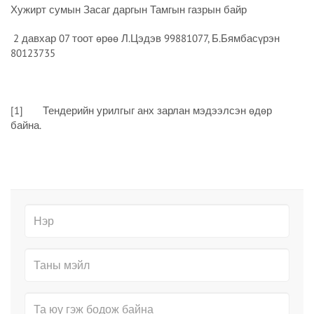
Хужирт сумын Засаг даргын Тамгын газрын байр
2 давхар 07 тоот өрөө Л.Цэдэв 99881077, Б.Бямбасүрэн
80123735
[1] Тендерийн урилгыг анх зарлан мэдээлсэн өдөр
байна.