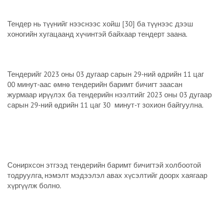
Тендер нь түүнийг нээснээс хойш [30] ба түүнээс дээш
хоногийн хугацаанд хүчинтэй байхаар тендерт заана.
Тендерийг 2023 оны 03 дугаар сарын 29-ний өдрийн 11 цаг
00 минут-аас өмнө тендерийн баримт бичигт заасан
журмаар ирүүлэх ба тендерийн нээлтийг 2023 оны 03 дугаар
сарын 29-ний өдрийн 11 цаг 30 минут-т зохион байгуулна.
Сонирхсон этгээд тендерийн баримт бичигтэй холбоотой
тодруулга, нэмэлт мэдээлэл авах хүсэлтийг доорх хаягаар
хүргүүлж болно.