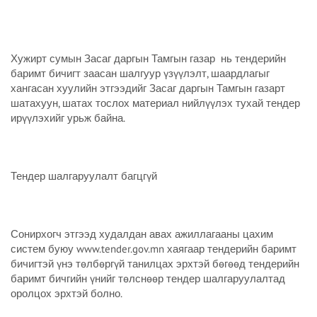
Хужирт сумын Засаг даргын Тамгын газар нь тендерийн
баримт бичигт заасан шалгуур үзүүлэлт, шаардлагыг
хангасан хуулийн этгээдийг Засаг даргын Тамгын газарт
шатахуун, шатах тослох материал нийлүүлэх тухай тендер
ирүүлэхийг урьж байна.
Тендер шалгаруулалт багцгүй
Сонирхогч этгээд худалдан авах ажиллагааны цахим
систем буюу www.tender.gov.mn хаягаар тендерийн баримт
бичигтэй үнэ төлбөргүй танилцах эрхтэй бөгөөд тендерийн
баримт бичгийн үнийг төлснөөр тендер шалгаруулалтад
оролцох эрхтэй болно.