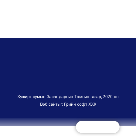
Хужирт сумын Засаг даргын Тамгын газар, 2020 он
Вэб сайт
ыг:
Грийн софт ХХК
Дуудлагын төв
+(97670325868)