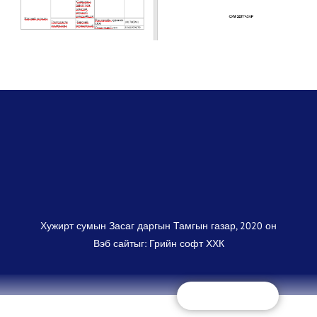
Хужирт сумын Засаг даргын Тамгын газар, 2020 он
Вэб сайт
ыг:
Грийн софт ХХК
Дуудлагын төв
+(97670325868)