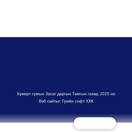
Хужирт сумын Засаг даргын Тамгын газар, 2020 он
Вэб сайт
ыг:
Грийн софт ХХК
Дуудлагын төв
+(97670325868)