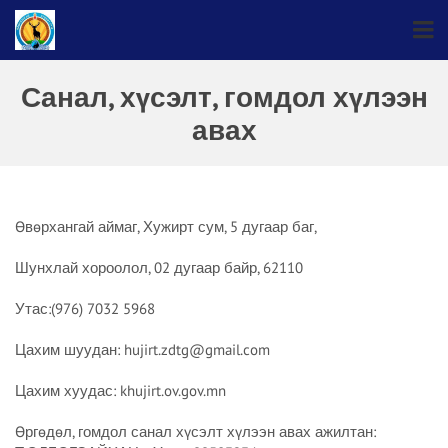
Санал, хүсэлт, гомдол хүлээн
авах
Өвөрхангай аймаг, Хужирт сум, 5 дугаар баг,
Шунхлай хороолол, 02 дугаар байр, 62110
Утас:(976) 7032 5968
Цахим шуудан: hujirt.zdtg@gmail.com
Цахим хуудас: khujirt.ov.gov.mn
Өргөдөл, гомдол санал хүсэлт хүлээн авах ажилтан: