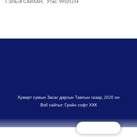
Т.ЭЛБЭГСАЙХАН, Утас: 99503234
Хужирт сумын Засаг даргын Тамгын газар, 2020 он
Вэб сайт
ыг:
Грийн софт ХХК
Дуудлагын төв
+(97670325868)