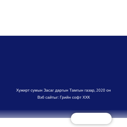
Хужирт сумын Засаг даргын Тамгын газар, 2020 он
Вэб сайт
ыг:
Грийн софт ХХК
Дуудлагын төв
+(97670325868)