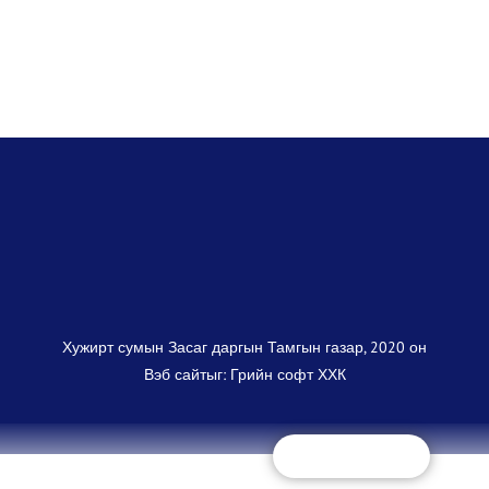
Хужирт сумын Засаг даргын Тамгын газар, 2020 он
Вэб сайт
ыг:
Грийн софт ХХК
Дуудлагын төв
+(97670325868)