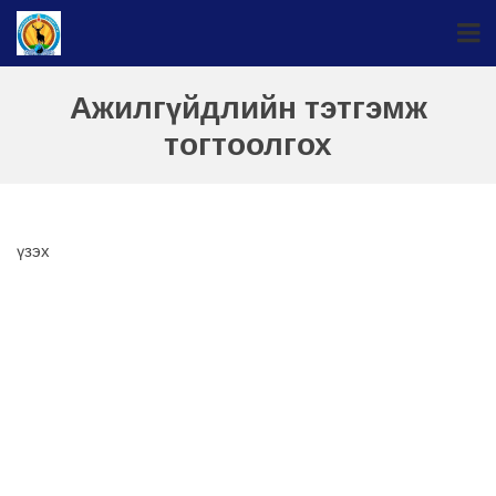
Ажилгүйдлийн тэтгэмж
тогтоолгох
үзэх