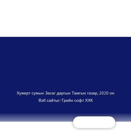
Хужирт сумын Засаг даргын Тамгын газар, 2020 он
Вэб сайт
ыг:
Грийн софт ХХК
Дуудлагын төв
+(97670325868)